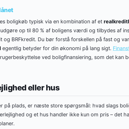
lånet
es boligkøb typisk via en kombination af et
realkredit
 udgøre op til 80 % af boligens værdi og tilbydes af in
it og BRFkredit. Du bør forstå forskellen på fast og var
d
egentlig betyder for din økonomi på lang sigt.
Finanst
ugerbeskyttelse ved boligfinansiering, som det kan be
ejlighed eller hus
r på plads, er næste store spørgsmål: hvad slags bolig 
erlejlighed og et hus handler ikke kun om pris – det han
laner.