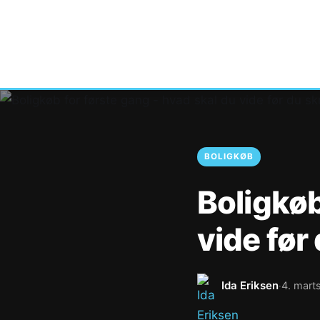
BOLIGKØB
Boligkøb
vide før
Ida Eriksen
4. mart
·