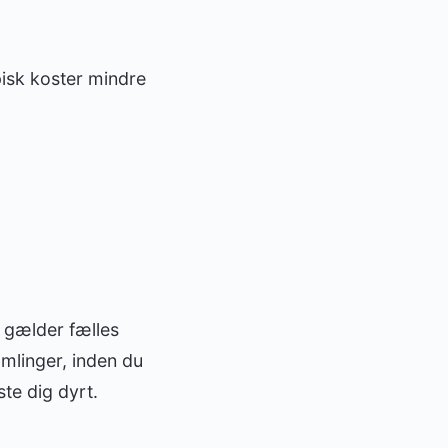
ypisk koster mindre
r gælder fælles
amlinger, inden du
te dig dyrt.