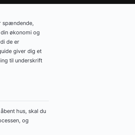
 er spændende,
r din økonomi og
di de er
uide giver dig et
ng til underskrift
 åbent hus, skal du
rocessen, og