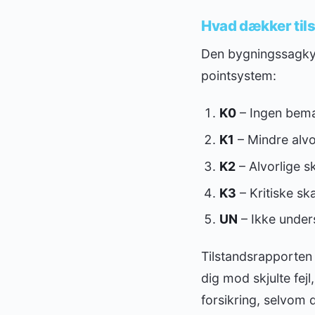
Hvad dækker til
Den bygningssagkyn
pointsystem:
K0
– Ingen bem
K1
– Mindre alvo
K2
– Alvorlige 
K3
– Kritiske sk
UN
– Ikke under
Tilstandsrapporten
dig mod skjulte fej
forsikring, selvom 