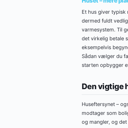
Huset – mere pla
Et hus giver typisk
dermed fuldt vedlig
varmesystem. Til ge
det virkelig betale
eksempelvis begynde
Sådan vælger du far
starten opbygger 
Den vigtige 
Huseftersynet – og
modtager som bolig
og mangler, og det 