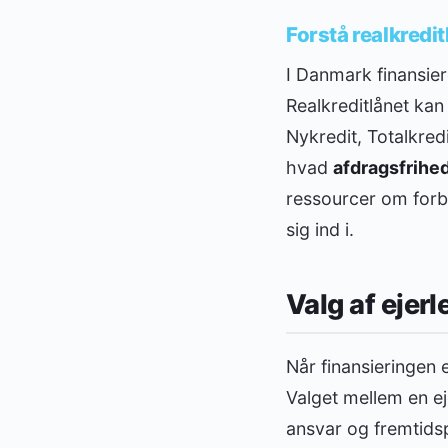
Forstå realkredit
I Danmark finansier
Realkreditlånet kan
Nykredit, Totalkred
hvad
afdragsfrihe
ressourcer om forbr
sig ind i.
Valg af ejerl
Når finansieringen e
Valget mellem en ej
ansvar og fremtidsp