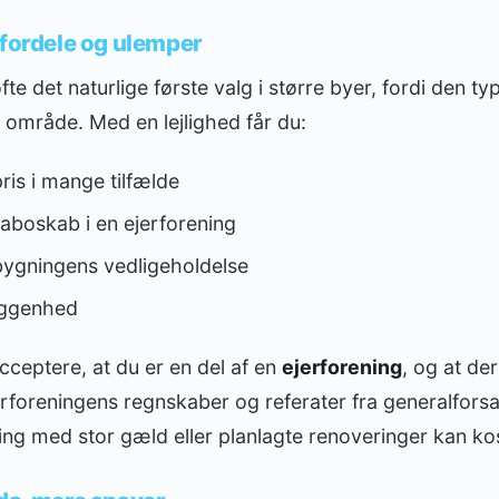
 fordele og ulemper
ofte det naturlige første valg i større byer, fordi den t
 område. Med en lejlighed får du:
is i mange tilfælde
aboskab i en ejerforening
 bygningens vedligeholdelse
liggenhed
ceptere, at du er en del af en
ejerforening
, og at de
ejerforeningens regnskaber og referater fra generalfors
ing med stor gæld eller planlagte renoveringer kan kos