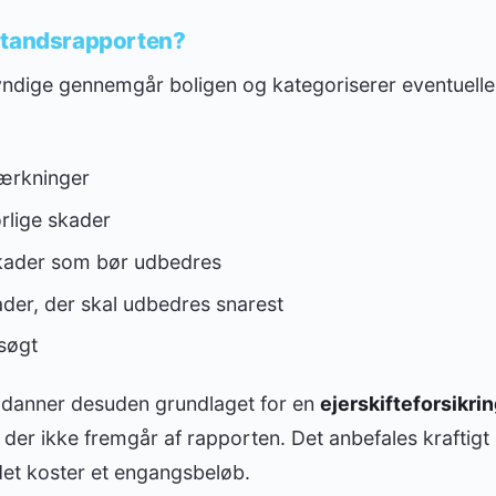
standsrapporten?
dige gennemgår boligen og kategoriserer eventuelle 
ærkninger
rlige skader
skader som bør udbedres
ader, der skal udbedres snarest
søgt
 danner desuden grundlaget for en
ejerskifteforsikri
l, der ikke fremgår af rapporten. Det anbefales kraftig
det koster et engangsbeløb.