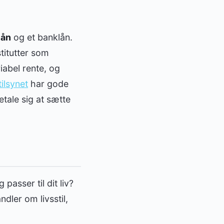
lån
og et banklån.
stitutter som
iabel rente, og
ilsynet
har gode
tale sig at sætte
passer til dit liv?
dler om livsstil,