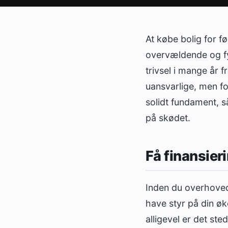
At købe bolig for f
overvældende og fy
trivsel i mange år 
uansvarlige, men fo
solidt fundament, så
på skødet.
Få finansier
Inden du overhovede
have styr på din øk
alligevel er det ste