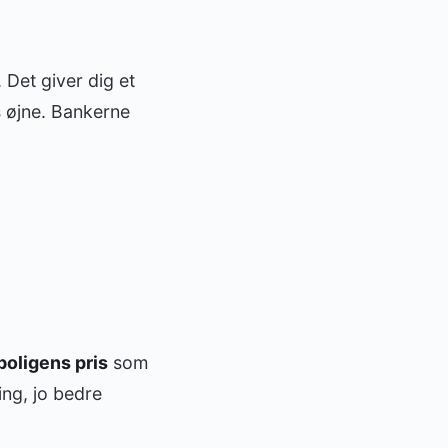
. Det giver dig et
rs øjne. Bankerne
boligens pris
som
ing, jo bedre