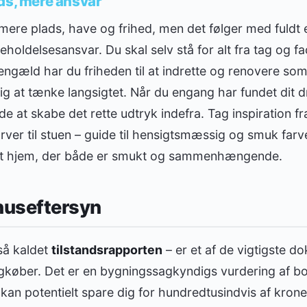
ds, mere ansvar
 mere plads, have og frihed, men det følger med fuldt
eholdelsesansvar. Du skal selv stå for alt fra tag og fa
ngæld har du friheden til at indrette og renovere som
 sig at tænke langsigtet. Når du engang har fundet di
 at skabe det rette udtryk indefra. Tag inspiration f
ver til stuen – guide til hensigtsmæssig og smuk farv
et hjem, der både er smukt og sammenhængende.
huseftersyn
så kaldet
tilstandsrapporten
– er et af de vigtigste d
køber. Det er en bygningssagkyndigs vurdering af boli
kan potentielt spare dig for hundredtusindvis af krone