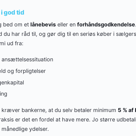
i god tid
og bed om et
lånebevis
eller en
forhåndsgodkendelse
ad du har råd til, og gør dig til en seriøs køber i sælge
mi ud fra:
 ansættelsessituation
d og forpligtelser
enkapital
ing
kræver bankerne, at du selv betaler minimum
5 % af 
raksis er det en fordel at have mere. Jo større udbetal
e månedlige ydelser.