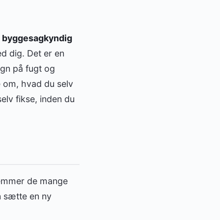
g byggesagkyndig
d dig. Det er en
gn på fugt og
 om, hvad du selv
elv fikse, inden du
glemmer de mange
an sætte en ny