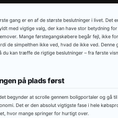
ørste gang er en af de største beslutninger i livet. Det
ldt med vigtige valg, der kan have stor betydning fo
fremover. Mange førstegangskøbere begår fejl, ikke for
rdi de simpelthen ikke ved, hvad de ikke ved. Denne g
 du kan træffe de rigtige beslutninger – fra første visni
ingen på plads først
t begynder at scrolle gennem boligportaler og gå til
onomi. Det er den absolut vigtigste fase i hele købsp
det, hvor mange springer for hurtigt over.