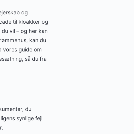
 ejerskab og
cade til kloakker og
 du vil – og her kan
t drømmehus, kan du
ra vores guide om
esætning, så du fra
okumenter, du
gens synlige fejl
r.