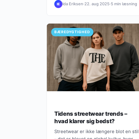
Ida Eriksen
·
22. aug 2025
·
5 min læsning
IE
BÆREDYGTIGHED
Tidens streetwear trends –
hvad klarer sig bedst?
Streetwear er ikke længere blot en stil
– det er blevet en global kultur, hvor