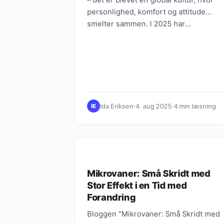
personlighed, komfort og attitude
smelter sammen. I 2025 har…
Ida Eriksen
·
4. aug 2025
·
4 min læsning
IE
BÆREDYGTIGHED
Mikrovaner: Små Skridt med
Stor Effekt i en Tid med
Forandring
Bloggen "Mikrovaner: Små Skridt med