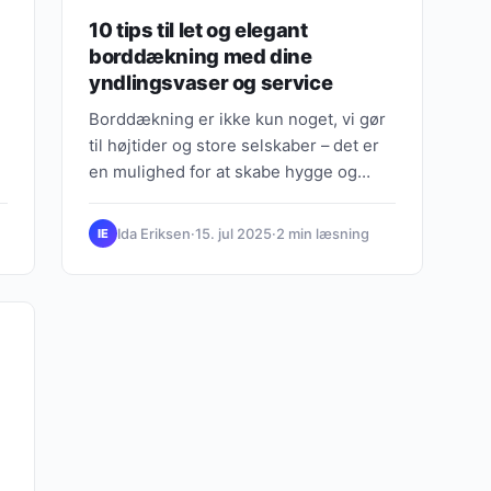
10 tips til let og elegant
borddækning med dine
yndlingsvaser og service
Borddækning er ikke kun noget, vi gør
til højtider og store selskaber – det er
en mulighed for at skabe hygge og
stemning i…
Ida Eriksen
·
15. jul 2025
·
2 min læsning
IE