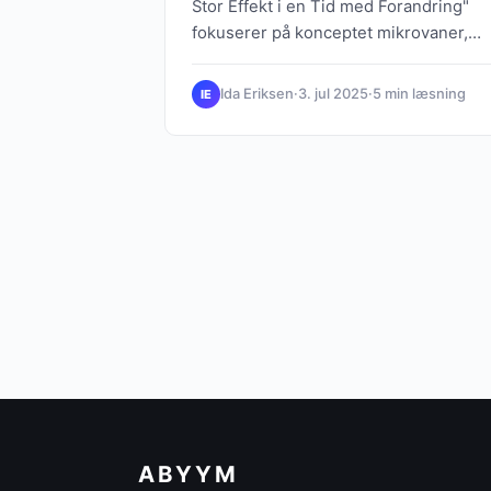
Stor Effekt i en Tid med Forandring"
fokuserer på konceptet mikrovaner,
som er små, lette adfærdsændringer
der kan implementeres hurtigt og ude
Ida Eriksen
·
3. jul 2025
·
5 min læsning
IE
store krav. I takt med de hurtige
forandringer i samfundet søger mange
efter måder at forbedre deres liv på, o
mikrovaner tilbyder en tilgængelig
tilgang til selvudvikling, der er mere
realistisk end traditionelle metoder
som ekstreme livsforvandlinger.
Mikrovaner tager udgangspunkt i
adfærdsforskning og handler om at
etablere små, men effektive vaner, der
kan føre til større resultater over tid,
som beskrevet af James Clear i "Atomi
Habits". Eksempler på mikrovaner
inkluderer at drikke et glas vand om
ABYYM
morgenen eller skrive en sætning om