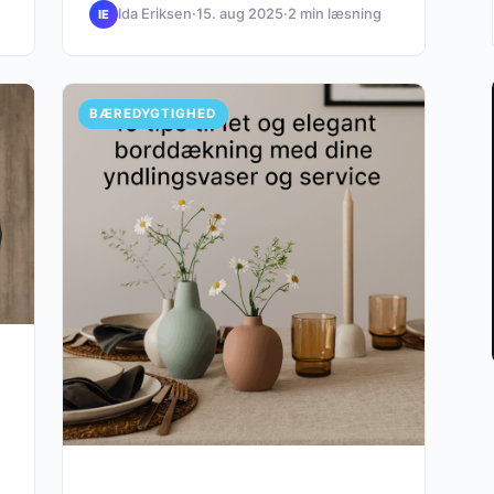
Ida Eriksen
·
15. aug 2025
·
2 min læsning
IE
BÆREDYGTIGHED