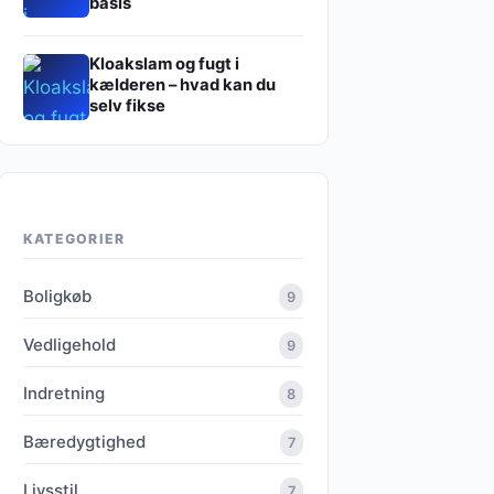
basis
Kloakslam og fugt i
kælderen – hvad kan du
selv fikse
KATEGORIER
Boligkøb
9
Vedligehold
9
Indretning
8
Bæredygtighed
7
Livsstil
7