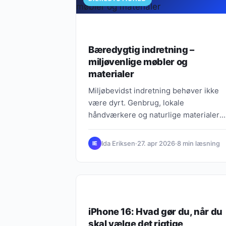
Bæredygtig indretning –
miljøvenlige møbler og
materialer
Miljøbevidst indretning behøver ikke
være dyrt. Genbrug, lokale
håndværkere og naturlige materialer
gør din hjem smuk uden at skade
klimaet.
Ida Eriksen
·
27. apr 2026
·
8 min læsning
IE
BÆREDYGTIGHED
iPhone 16: Hvad gør du, når du
skal vælge det rigtige