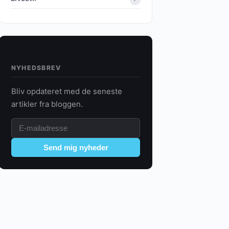
NYHEDSBREV
Bliv opdateret med de seneste
artikler fra bloggen.
Send mig nyheder