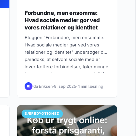
Forbundne, men ensomme:
Hvad sociale medier gør ved
vores relationer og identitet
Bloggen "Forbundne, men ensomme:
Hvad sociale medier gør ved vores
relationer og identitet" undersøger det
paradoks, at selvom sociale medier
lover tættere forbindelser, føler mange,
især unge, sig mere ensomme. Artiklen
argumenterer for, at sociale medier har
Ida Eriksen
·
8. sep 2025
·
4 min læsning
IE
ændret ikke kun måden, vi
kommunikerer på, men også vores
selvopfattelse og relationer. 1. **Digitalt
fællesskabsparadoks**: På trods af den
BÆREDYGTIGHED
øgede online tilstedeværelse oplever
mange, at forbindelser er overfladiske
og mangler dybde, hvilket fører til